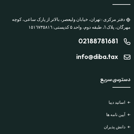
دفتر مرکزی : تهران، خیابان ولیعصر، بالاتر از پارک ساعی، کوچه
مهرگان، پلاک 1، طبقه دوم، واحد ۵ کدپستی: ١٥١٦٧٣٥٨١٦
02188781681
info@diba.tax
دسترسی سریع
اساتید دیبا
آیین نامه ها
دانش پذیران