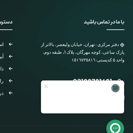
با ما در تماس باشید
دسترس
اسا
دفتر مرکزی : تهران، خیابان ولیعصر، بالاتر از
پارک ساعی، کوچه مهرگان، پلاک 1، طبقه دوم،
آی
واحد ۵ کدپستی: ١٥١٦٧٣٥٨١٦
دا
02188781681
را
در
info@diba.tax