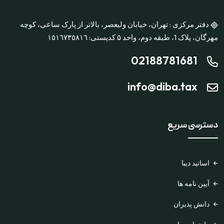
دفتر مرکزی : تهران، خیابان ولیعصر، بالاتر از پارک ساعی، کوچه
مهرگان، پلاک 1، طبقه دوم، واحد ۵ کدپستی: ١٥١٦٧٣٥٨١٦
02188781681
info@diba.tax
دسترسی سریع
اساتید دیبا
آیین نامه ها
دانش پذیران